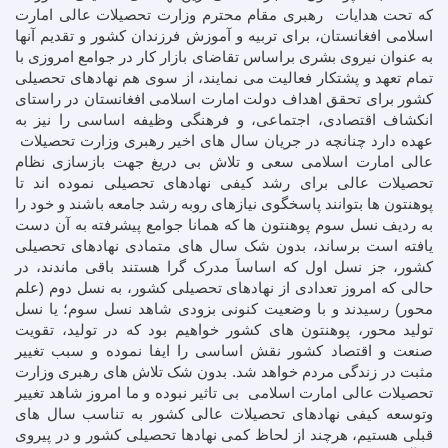
که تحت هدایات رهبری مقام محترم وزارت تحصیلات عالی امارت
اسلامی افغانستان، برای تربیه و آموزش فرزندان کشور و تقدیم آنها
به عنوان نیروی بشری براساس تقاضای بازار کار در جوامع امروزی با
تمام تعهد و پشتکار فعالیت می نمایند، از سوی هم نهادهای تحصیلی
کشور برای تحقق اهداف دولت امارت اسلامی افغانستان در راستای
انکشاف اقتصادی، اجتماعی، و فرهنگی وظیفه اساسی را نیز به
عهده دارد چنانچه در جریان سال های اخیر رهبری وزارت تحصیلات
عالی امارت اسلامی سعی و تلاش بی دریغ جهت بازسازی نظام
تحصیلات عالی برای رشد کیفی نهادهای تحصیلی نموده اند تا
پوهنتون ها بتوانند پاسخگوی نیازهای روبه رشد جامعه باشند و خود را
به ردیف نسل سوم پوهنتون ها که همانا جوامع پیشرفته به آن دست
یافته است برساند، بدون شک سال های متمادی نهادهای تحصیلی
کشور، جز نسل اول که اساساَ مدرک گرا هستند باقی ماندند، در
حالی که امروز تعدادی از نهادهای تحصیلی کشور، به نسل دوم (علم
محور) رسیدند و با وضعیت کنونی بزودی شاهد نسل سوم؛ یا نسل
تولید محور، پوهنتون های کشور خواهیم بود که در تولید، تقویت
صنعت و اقتصاد کشور نقش اساسی را ایفا نموده و سبب تغییر
مثبت در زندگی مردم خواهد شد. بدون شک تلاش های رهبری وزارت
تحصیلات عالی امارت اسلامی بی تاثیر نبوده و ما امروز شاهد تغییر
وتوسعه کیفی نهادهای تحصیلات عالی کشور به تناسب سال های
قبلی هستیم، هرچند از لحاظ کمی نهادها تحصیلی کشور و در پیروی