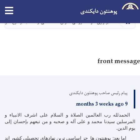
Skip
tion
پوهنتون دایکندی
to
main
صفحه اصلی
برگزاری کارگاه آموزشی نگارش مقاله علمی از انتخاب موضوع تا ارسال
content
front message
پیام رئیس صاحب پوهنتون دایکندی
9 months 3 weeks ago
الحمدلله رب العالمین الصلاة و السلام علی اشرف الانبیاء و
المرسلین سیدنا محمد و علی آله و صحبه و من تبعهم بإحسان إلی
یوم الدین.
اما بعد: پوهنتون ها جز اساسی ترین نهادهای تحصیلی کشور اند