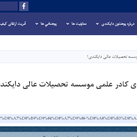
Facebook
Search
درباره پوهنتون دایکندی
معاونیت ها
پوهنځي ها
آمریت ارتقای کیفی
Skip
to
main
وسسه تحصیلات عالی دایکندی!
content
ی کادر علمی موسسه تحصیلات عالی دایکند
du.af/dr/%D8%A7%D8%B9%D9%84%D8%A7%D9%86-%D8%A8%D8%