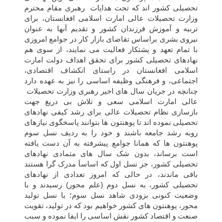
تحصیلی کشور اند که تحت هدایات رهبری مقام محترم
وزارت تحصیلات عالی امارت اسلامی افغانستان، برای
تربیه و آموزش فرزندان کشور و تقدیم آنها به عنوان
نیروی بشری براساس تقاضای بازار کار در جوامع امروزی
با تمام تعهد و پشتکار فعالیت می نمایند، از سوی هم
نهادهای تحصیلی کشور برای تحقق اهداف دولت امارت
اسلامی افغانستان در راستای انکشاف اقتصادی،
اجتماعی، و فرهنگی وظیفه اساسی را نیز به عهده دارد
چنانچه در جریان سال های اخیر رهبری وزارت تحصیلات
عالی امارت اسلامی سعی و تلاش بی دریغ جهت
بازسازی نظام تحصیلات عالی برای رشد کیفی نهادهای
تحصیلی نموده اند تا پوهنتون ها بتوانند پاسخگوی نیازهای
روبه رشد جامعه باشند و خود را به ردیف نسل سوم
پوهنتون ها که همانا جوامع پیشرفته به آن دست یافته
است برساند، بدون شک سال های متمادی نهادهای
تحصیلی کشور، جز نسل اول که اساساَ مدرک گرا هستند
باقی ماندند، در حالی که امروز تعدادی از نهادهای
تحصیلی کشور، به نسل دوم (علم محور) رسیدند و با
وضعیت کنونی بزودی شاهد نسل سوم؛ یا نسل تولید
محور، پوهنتون های کشور خواهیم بود که در تولید، تقویت
صنعت و اقتصاد کشور نقش اساسی را ایفا نموده و سبب