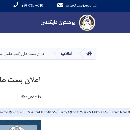
+93776576010
info@dhei.edu.af
Main navigation
پوهنتون دایکندی
پوهنتون دایکندی
صفحه اصلی
اطلاعیه
اعلان بست های کادر علمی م
اعلان بست ها
dhei_admin
B3%D8%AA-%D9%87%D8%A7%DB%8C-%DA%A9%D8%A7%D8%AF%D8%