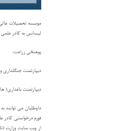
موسسه تحصیلات عالی 
لیسانس به کادر علمی 
پوهنځی زراعت؛
دیپارتمنت جنګلداری و 
دیپارتمنت باغداری( هار
داوطلبان می توانند به
فورم درخواستی کادر عل
از ویب سایت وزارت (تا