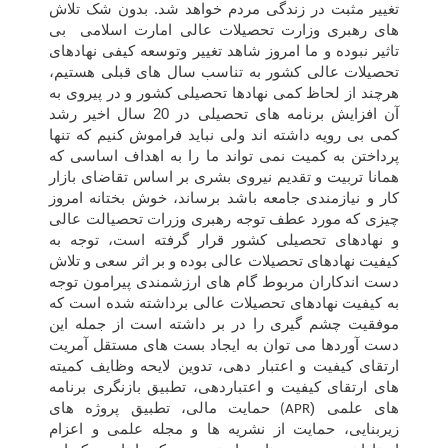
تغییر مثبت در زندگی مردم خواهد شد. بدون شک تلاش
های رهبری وزارت تحصیلات عالی امارت اسلامی بی
تاثیر نبوده و ما امروز شاهد تغییر وتوسعه کیفی نهادهای
تحصیلات عالی کشور به تناسب سال های قبلی هستیم،
هرچند از لحاظ کمی نهادها تحصیلی کشور و در پیروی به
آن افزایش برنامه های تحصیلی در 20 سال اخیر رشد
کمی بی رویه داشته اند ولی نباید فراموش کنیم که تنها
پرداختن به کمیت نمی تواند ما را به اهداف اساسی که
همانا تربیت و تقدیم نیروی بشری بر اساس تقاضای بازار
کار و نیازمندی جامعه باشد برساند، خوش بختانه امروز
چیزی که مورد عطف توجه رهبری وزرات تحصیالت عالی
و نهادهای تحصیلی کشور قرار گرفته است، توجه به
کیفیت نهادهای تحصیلات عالی بوده و بر اثر سعی و تلاش
دست اندکاران مربوط گام های ارزشمندی پیرامون توجه
به کیفیت نهادهای تحصیلات عالی برداشته شده است که
موفقیت چشم گیری را در بر داشته است از جمله این
دست آوردها می توان به ایجاد بست های مستقل آمریت
ارتقای کیفیت و اعتبار دهی، تدوین لایحه وظایف کمیته
های ارتقای کیفیت و اعتباردهی، تطبیق بازنگری برنامه
های علمی (
حمایت مالی، تطبیق پروژه های
APR)
زیربنایی، حمایت از نشریه ها و مجله علمی و اعزام