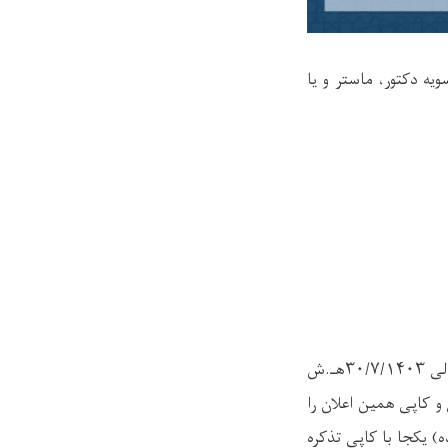
يه دکتور، ماستر و یا
لی
۳۰/۷/۱۴۰۳
هـ.ش
و کاپی همین اعلان را
) یکجا با کاپی تذکره