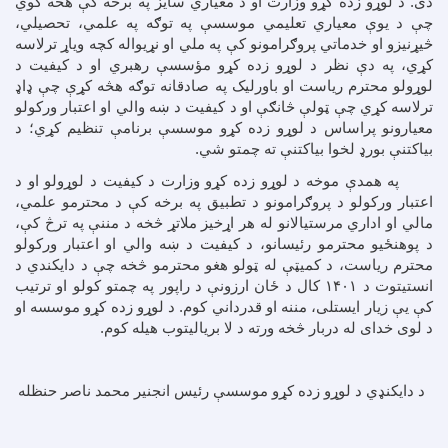
دی. د لوړو زده کړو وزارت او د معیاري سایز په برخه کې هڅه کوي
چې د یوې معیاري تعلیمي موسسې په توګه په علمي، تحصیلي،
څیړنیزو او خدماتي پروګرامونو کې په ملي او نړیواله کچه ویاړ ترلاسه
کړي، په دې نظر د لوړو زده کړو مؤسسې رهبري او د کیفیت د
لوړولو محترم ریاست او باورلیک په صادقانه توګه هڅه کړې چې ډاډ
ترلاسه کړي چې ټولې څانګې او د کیفیت د ښه والي او اعتبار ورکولو
معیارونو پراساس د لوړو زده کړو موسسې برنامې تنظیم کړي؛ د
بیاکتنې بورډ لخوا بیاکتنې ته چمتو شي.
په همدې موخه د لوړو زده کړو وزارت د کیفیت د لوړولو او د
اعتبار ورکولو د پروګرامونو د تطبیق په برخه کې د محترمو علمي،
مالي او اداري مرستیالانو له هر اړخیز ملاتړ څخه د مننې په ترڅ کې،
د پوهنځیو محترمو رئیسانو، د کیفیت د ښه والي او اعتبار ورکولو
محترم ریاست، د کمیټې له ټولو هغو محترمو څخه چې د دایکندي د
انستیتوت د
۱۴۰۱
کال د ځان ارزونې د راپور په چمتو کولو او ترتیب
کې یې زیار ایستلی، مننه او قدرداني کوم. د لوړو زده کړو موسسه او
د لوی خدای له دربار څخه ورته د لا بریالیتوب هیله کوم.
د دايکنډي د لوړو زده کړو موسسې رئيس انجنير محمد ناصر حنظله