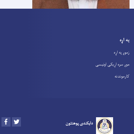
په اړه
زموږ په اړه
موږ سره اړیکی اونیسی
کارموندنه
Facebook
Twitter
دایکندی پوهنتون