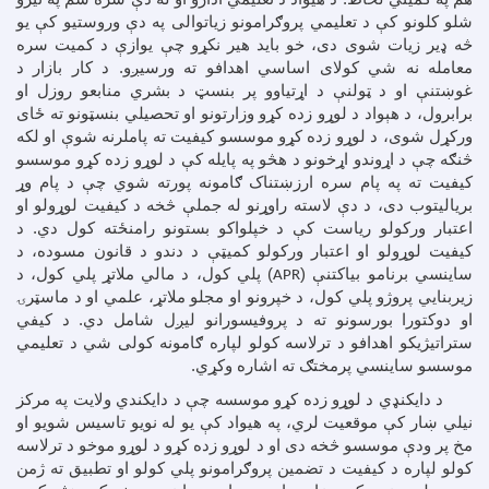
شلو کلونو کې د تعلیمي پروګرامونو زیاتوالی په دې وروستیو کې یو
څه ډیر زیات شوی دی، خو باید هیر نکړو چې یوازې د کمیت سره
معامله نه شي کولای اساسي اهدافو ته ورسیږو. د کار بازار د
غوښتنې او د ټولنې د اړتیاوو پر بنسټ د بشري منابعو روزل او
برابرول، د هېواد د لوړو زده کړو وزارتونو او تحصیلي بنسټونو ته ځای
ورکړل شوی، د لوړو زده کړو موسسو کیفیت ته پاملرنه شوې او لکه
څنګه چې د اړوندو اړخونو د هڅو په پایله کې د لوړو زده کړو موسسو
کیفیت ته په پام سره ارزښتناک ګامونه پورته شوي چې د پام وړ
بریالیتوب دی، د دې لاسته راوړنو له جملې څخه د کیفیت لوړولو او
اعتبار ورکولو ریاست کې د خپلواکو بستونو رامنځته کول دي. د
کیفیت لوړولو او اعتبار ورکولو کمیټې د دندو د قانون مسوده، د
ساینسي برنامو بیاکتنې (
) پلي کول، د مالي ملاتړ پلي کول، د
APR
زیربنایي پروژو پلي کول، د خپرونو او مجلو ملاتړ، علمي او د ماسټرۍ
او دوکتورا بورسونو ته د پروفیسورانو لیږل شامل دي. د کیفي
ستراتیژیکو اهدافو د ترلاسه کولو لپاره ګامونه کولی شي د تعلیمي
موسسو ساینسي پرمختګ ته اشاره وکړي.
د دایکنډي د لوړو زده کړو موسسه چې د دایکندي ولایت په مرکز
نیلي ښار کې موقعیت لري، په هیواد کې یو له نویو تاسیس شویو او
مخ پر ودې موسسو څخه دی او د لوړو زده کړو د لوړو موخو د ترلاسه
کولو لپاره د کیفیت د تضمین پروګرامونو پلي کولو او تطبیق ته ژمن