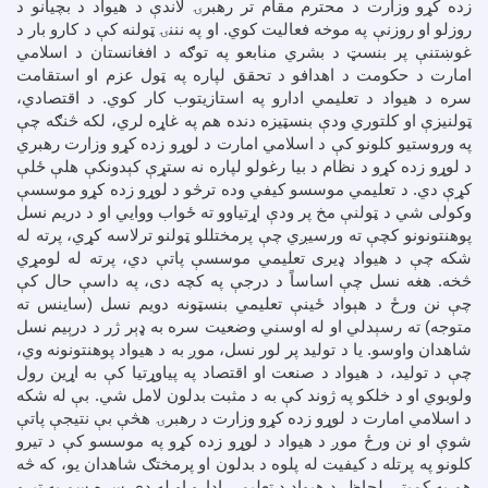
زده کړو وزارت د محترم مقام تر رهبرۍ لاندې د هیواد د بچیانو د
روزلو او روزنې په موخه فعالیت کوي. او په نننۍ ټولنه کې د کارو بار د
غوښتنې پر بنسټ د بشري منابعو په توګه د افغانستان د اسلامي
امارت د حکومت د اهدافو د تحقق لپاره په ټول عزم او استقامت
سره د هیواد د تعلیمي ادارو په استازیتوب کار کوي. د اقتصادي،
ټولنیزې او کلتوري ودې بنسټیزه دنده هم په غاړه لري، لکه څنګه چې
په وروستیو کلونو کې د اسلامي امارت د لوړو زده کړو وزارت رهبري
د لوړو زده کړو د نظام د بیا رغولو لپاره نه ستړې کېدونکې هلې ځلې
کړې دي. د تعلیمي موسسو کیفي وده ترڅو د لوړو زده کړو موسسې
وکولی شي د ټولنې مخ پر ودې اړتیاوو ته ځواب ووایي او د دریم نسل
پوهنتونونو کچې ته ورسیږي چې پرمختللو ټولنو ترلاسه کړي، پرته له
شکه چې د هیواد ډیری تعلیمي موسسې پاتې دي، پرته له لومړي
څخه. هغه نسل چې اساساً د درجې په کچه دی، په داسې حال کې
چې نن ورځ د هېواد ځینې تعلیمي بنسټونه دویم نسل (ساینس ته
متوجه) ته رسېدلي او له اوسني وضعیت سره به ډېر ژر د درېیم نسل
شاهدان واوسو. یا د تولید پر لور نسل، موږ به د هیواد پوهنتونونه وي،
چې د تولید، د هیواد د صنعت او اقتصاد په پیاوړتیا کې به اړین رول
ولوبوي او د خلکو په ژوند کې به د مثبت بدلون لامل شي. بې له شکه
د اسلامي امارت د لوړو زده کړو وزارت د رهبرۍ هڅې بې نتیجې پاتې
شوې او نن ورځ موږ د هیواد د لوړو زده کړو په موسسو کې د تیرو
کلونو په پرتله د کیفیت له پلوه د بدلون او پرمختګ شاهدان یو، که څه
هم په کمیتي لحاظ. د هیواد د تعلیمي ادارو او له دې سره سم په تیرو