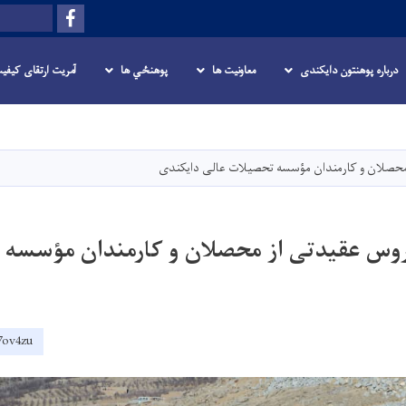
Facebook
Search
درباره پوهنتون دایکندی
معاونیت ها
پوهنځي ها
آمریت ارتقای کیفی
Skip
to
main
محصلان و کارمندان مؤسسه تحصیلات عالی دایکندی
content
روس عقیدتی از محصلان و کارمندان مؤسسه
27ov4zu