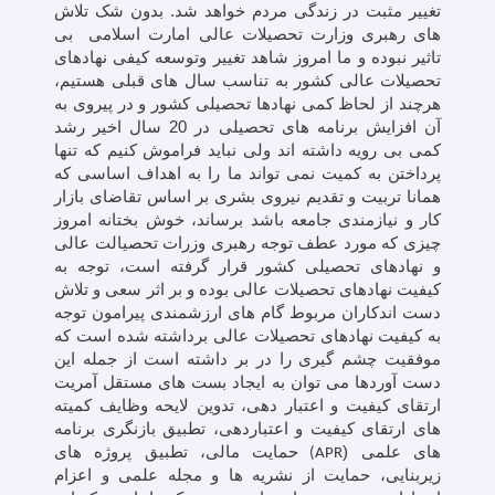
تغییر مثبت در زندگی مردم خواهد شد. بدون شک تلاش
های رهبری وزارت تحصیلات عالی امارت اسلامی بی
تاثیر نبوده و ما امروز شاهد تغییر وتوسعه کیفی نهادهای
تحصیلات عالی کشور به تناسب سال های قبلی هستیم،
هرچند از لحاظ کمی نهادها تحصیلی کشور و در پیروی به
آن افزایش برنامه های تحصیلی در 20 سال اخیر رشد
کمی بی رویه داشته اند ولی نباید فراموش کنیم که تنها
پرداختن به کمیت نمی تواند ما را به اهداف اساسی که
همانا تربیت و تقدیم نیروی بشری بر اساس تقاضای بازار
کار و نیازمندی جامعه باشد برساند، خوش بختانه امروز
چیزی که مورد عطف توجه رهبری وزرات تحصیالت عالی
و نهادهای تحصیلی کشور قرار گرفته است، توجه به
کیفیت نهادهای تحصیلات عالی بوده و بر اثر سعی و تلاش
دست اندکاران مربوط گام های ارزشمندی پیرامون توجه
به کیفیت نهادهای تحصیلات عالی برداشته شده است که
موفقیت چشم گیری را در بر داشته است از جمله این
دست آوردها می توان به ایجاد بست های مستقل آمریت
ارتقای کیفیت و اعتبار دهی، تدوین لایحه وظایف کمیته
های ارتقای کیفیت و اعتباردهی، تطبیق بازنگری برنامه
های علمی (
حمایت مالی، تطبیق پروژه های
APR)
زیربنایی، حمایت از نشریه ها و مجله علمی و اعزام