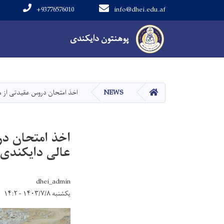
+93776576010
info@dhei.edu.af
Main navigation
پوهنتون دایکندی
پوهنتون دایکندی
صفحه اصلی
NEWS
اخذ امتحان دروس عقیدتی از 
اخذ امتحان د
عالی دایکندی
dhei_admin
یکشنبه ۱۴۰۳/۷/۸ - ۱۴:۲