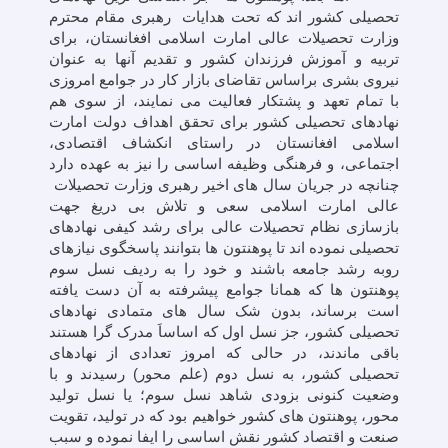
تحصیلی کشور اند که تحت هدایات رهبری مقام محترم
وزارت تحصیلات عالی امارت اسلامی افغانستان، برای
تربیه و آموزش فرزندان کشور و تقدیم آنها به عنوان
نیروی بشری براساس تقاضای بازار کار در جوامع امروزی
با تمام تعهد و پشتکار فعالیت می نمایند، از سوی هم
نهادهای تحصیلی کشور برای تحقق اهداف دولت امارت
اسلامی افغانستان در راستای انکشاف اقتصادی،
اجتماعی، و فرهنگی وظیفه اساسی را نیز به عهده دارد
چنانچه در جریان سال های اخیر رهبری وزارت تحصیلات
عالی امارت اسلامی سعی و تلاش بی دریغ جهت
بازسازی نظام تحصیلات عالی برای رشد کیفی نهادهای
تحصیلی نموده اند تا پوهنتون ها بتوانند پاسخگوی نیازهای
روبه رشد جامعه باشند و خود را به ردیف نسل سوم
پوهنتون ها که همانا جوامع پیشرفته به آن دست یافته
است برساند، بدون شک سال های متمادی نهادهای
تحصیلی کشور، جز نسل اول که اساساَ مدرک گرا هستند
باقی ماندند، در حالی که امروز تعدادی از نهادهای
تحصیلی کشور، به نسل دوم (علم محور) رسیدند و با
وضعیت کنونی بزودی شاهد نسل سوم؛ یا نسل تولید
محور، پوهنتون های کشور خواهیم بود که در تولید، تقویت
صنعت و اقتصاد کشور نقش اساسی را ایفا نموده و سبب