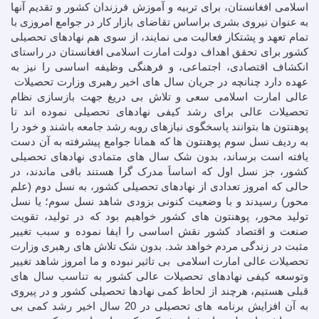
اسلامی افغانستان، برای تربیه و آموزش فرزندان کشور و تقدیم آنها
به عنوان نیروی بشری براساس تقاضای بازار کار در جوامع امروزی با
تمام تعهد و پشتکار فعالیت می نمایند، از سوی هم نهادهای تحصیلی
کشور برای تحقق اهداف دولت امارت اسلامی افغانستان در راستای
انکشاف اقتصادی، اجتماعی، و فرهنگی وظیفه اساسی را نیز به
عهده دارد چنانچه در جریان سال های اخیر رهبری وزارت تحصیلات
عالی امارت اسلامی سعی و تلاش بی دریغ جهت بازسازی نظام
تحصیلات عالی برای رشد کیفی نهادهای تحصیلی نموده اند تا
پوهنتون ها بتوانند پاسخگوی نیازهای روبه رشد جامعه باشند و خود را
به ردیف نسل سوم پوهنتون ها که همانا جوامع پیشرفته به آن دست
یافته است برساند، بدون شک سال های متمادی نهادهای تحصیلی
کشور، جز نسل اول که اساساَ مدرک گرا هستند باقی ماندند، در
حالی که امروز تعدادی از نهادهای تحصیلی کشور، به نسل دوم (علم
محور) رسیدند و با وضعیت کنونی بزودی شاهد نسل سوم؛ یا نسل
تولید محور، پوهنتون های کشور خواهیم بود که در تولید، تقویت
صنعت و اقتصاد کشور نقش اساسی را ایفا نموده و سبب تغییر
مثبت در زندگی مردم خواهد شد. بدون شک تلاش های رهبری وزارت
تحصیلات عالی امارت اسلامی بی تاثیر نبوده و ما امروز شاهد تغییر
وتوسعه کیفی نهادهای تحصیلات عالی کشور به تناسب سال های
قبلی هستیم، هرچند از لحاظ کمی نهادها تحصیلی کشور و در پیروی
به آن افزایش برنامه های تحصیلی در 20 سال اخیر رشد کمی بی