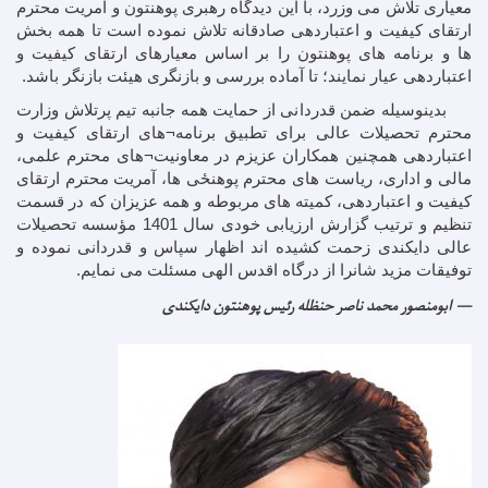
معیاری تلاش می وزرد، با این دیدگاه رهبری پوهنتون و آمریت محترم
ارتقای کیفیت و اعتباردهی صادقانه تلاش نموده است تا همه بخش
ها و برنامه های پوهنتون را بر اساس معیارهای ارتقای کیفیت و
اعتباردهی عیار نمایند؛ تا آماده بررسی و بازنگری هیئت بازنگر باشد.
بدینوسیله ضمن قدردانی از حمایت همه جانبه تیم پرتلاش وزارت
محترم تحصیلات عالی برای تطبیق برنامه¬های ارتقای کیفیت و
اعتباردهی همچنین همکاران عزیزم در معاونیت¬های محترم علمی،
مالی و اداری، ریاست های محترم پوهنځی ها، آمریت محترم ارتقای
کیفیت و اعتباردهی، کمیته های مربوطه و همه عزیزان که در قسمت
تنظیم و ترتیب گزارش ارزیابی خودی سال 1401 مؤسسه تحصیلات
عالی دایکندی زحمت کشیده اند اظهار سپاس و قدردانی نموده و
توفیقات مزید شانرا از درگاه اقدس الهی مسئلت می نمایم.
ابومنصور محمد ناصر حنظله رئیس پوهنتون دایکندی