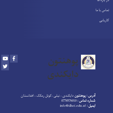
در باره ما
تماس با ما
کاریابی
پوهنتون
Youtube
Facebook
Twitter
دایکندی
آدرس : پوهنتون
دایکندی ، نیلی ،کوتل رمکک ، افغانستان
شماره تماس :
0776576010
ایمیل :
info@dhei.edu.af