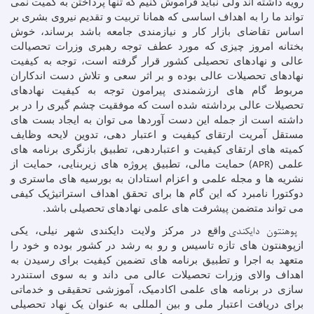
رویه داشته اند ولی نباید فراموش کنیم که تنها پرداختن به کمیت نمی
تواند ما را به اهداف اساسی که همانا تربیت و تقدیم نیروی بشری بر
اساس تقاضای بازار کار و نیازمندی جامعه باشد برساند، خوش
بختانه امروز چیزی که مورد عطف توجه رهبری وزرات تحصیالت
عالی و نهادهای تحصیلی کشور قرار گرفته است، توجه به کیفیت
نهادهای تحصیلات عالی بوده و بر اثر سعی و تلاش دست اندکاران
مربوط گام های ارزشمندی پیرامون توجه به کیفیت نهادهای
تحصیلات عالی برداشته شده است که موفقیت چشم گیری را در بر
داشته است از جمله این دست آوردها می توان به ایجاد بست های
مستقل آمریت ارتقای کیفیت و اعتبار دهی، تدوین لایحه وظایف
کمیته های ارتقای کیفیت و اعتباردهی، تطبیق بازنگری برنامه های
علمی (
حمایت مالی، تطبیق پروژه های زیربنایی، حمایت از
APR)
نشریه ها و مجله علمی و اعزام استادان به بورسیه های ماستری و
دوکتورا نامبرد که این گام ها برای تحقق اهداف استراتیژیک کیفی
می تواند متضمن پیشرفت های علمی نهادهای تحصیلی باشد.
پوهنتون دایکندی
واقع در مرکز ولایت دایکندی شهر نیلی، یکی
ازپوهنتون های تازه تاسیس و رو به رشد در کشور بوده و خود را
متعهد به اجرا و تطبیق برنامه های تضمین کیفیت برای رسیدن به
اهداف والای وزرات تحصیلات عالی می داند و به سوی استندرد
سازی در برنامه های علمی اکادمیک، آموزشی تحقیقی و خدماتی
برای دریافت اعتبار ملی و بین المللی به عنوان یک نهاد تحصیلی