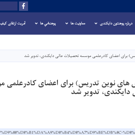
Facebook
Search
درباره پوهنتون دایکندی
معاونیت ها
پوهنځي ها
آمریت ارتقای کیفی
Skip
to
main
س) برای اعضای کادرعلمی موسسه تحصیلات عالی دایکندی، تدویر شد
content
 های نوین تدریس) برای اعضای کادرعلمی 
 دایکندی، تدویر شد
du.af/dr/%D9%88%D8%B1%DA%A9%D8%B4%D8%A7%D9%BE%DB%