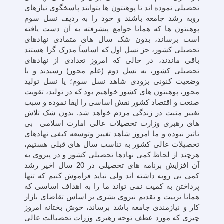
تحصیلی نموده اند تا پوهنتون ها بتوانند پاسخگوی نیازهای
روبه رشد جامعه باشند و خود را به ردیف نسل سوم
پوهنتون ها که همانا جوامع پیشرفته به آن دست یافته
است برساند، بدون شک سال های متمادی نهادهای
تحصیلی کشور، جز نسل اول که اساساَ مدرک گرا هستند
باقی ماندند، در حالی که امروز تعدادی از نهادهای
تحصیلی کشور، به نسل دوم (علم محور) رسیدند و با
وضعیت کنونی بزودی شاهد نسل سوم؛ یا نسل تولید
محور، پوهنتون های کشور خواهیم بود که در تولید، تقویت
صنعت و اقتصاد کشور نقش اساسی را ایفا نموده و سبب
تغییر مثبت در زندگی مردم خواهد شد. بدون شک تلاش
های رهبری وزارت تحصیلات عالی امارت اسلامی بی
تاثیر نبوده و ما امروز شاهد تغییر وتوسعه کیفی نهادهای
تحصیلات عالی کشور به تناسب سال های قبلی هستیم،
هرچند از لحاظ کمی نهادها تحصیلی کشور و در پیروی به
آن افزایش برنامه های تحصیلی در 20 سال اخیر رشد
کمی بی رویه داشته اند ولی نباید فراموش کنیم که تنها
پرداختن به کمیت نمی تواند ما را به اهداف اساسی که
همانا تربیت و تقدیم نیروی بشری بر اساس تقاضای بازار
کار و نیازمندی جامعه باشد برساند، خوش بختانه امروز
چیزی که مورد عطف توجه رهبری وزرات تحصیالت عالی