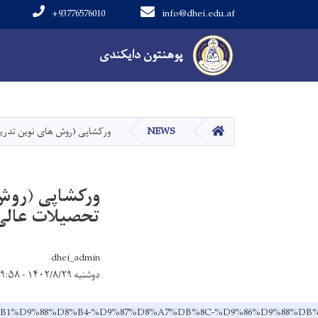
+93776576010
info@dhei.edu.af
Main navigation
پوهنتون دایکندی
پوهنتون دایکندی
صفحه اصلی
NEWS
ورکشاپی (روش های نوین تدری
ورکشاپی (روش
تحصیلات عالی
dhei_admin
دوشنبه ۱۴۰۲/۸/۲۹ - ۹:۵۸
8C-%D8%B1%D9%88%D8%B4-%D9%87%D8%A7%DB%8C-%D9%86%D