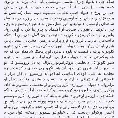
شکه چې د هیواد ډیری تعلیمي موسسې پاتې دي، پرته له لومړي
څخه. هغه نسل چې اساساً د درجې په کچه دی، په داسې حال کې
چې نن ورځ د هېواد ځینې تعلیمي بنسټونه دویم نسل (ساینس ته
متوجه) ته رسېدلي او له اوسني وضعیت سره به ډېر ژر د درېیم نسل
شاهدان واوسو. یا د تولید پر لور نسل، موږ به د هیواد پوهنتونونه وي،
چې د تولید، د هیواد د صنعت او اقتصاد په پیاوړتیا کې به اړین رول
ولوبوي او د خلکو په ژوند کې به د مثبت بدلون لامل شي. بې له شکه
د اسلامي امارت د لوړو زده کړو وزارت د رهبرۍ هڅې بې نتیجې پاتې
شوې او نن ورځ موږ د هیواد د لوړو زده کړو په موسسو کې د تیرو
کلونو په پرتله د کیفیت له پلوه د بدلون او پرمختګ شاهدان یو، که څه
هم په کمیتي لحاظ. د هیواد د تعلیمي ادارو او له دې سره سم په تیرو
شلو کلونو کې د تعلیمي پروګرامونو زیاتوالی په دې وروستیو کې یو
څه ډیر زیات شوی دی، خو باید هیر نکړو چې یوازې د کمیت سره
معامله نه شي کولای اساسي اهدافو ته ورسیږو. د کار بازار د
غوښتنې او د ټولنې د اړتیاوو پر بنسټ د بشري منابعو روزل او
برابرول، د هېواد د لوړو زده کړو وزارتونو او تحصیلي بنسټونو ته ځای
ورکړل شوی، د لوړو زده کړو موسسو کیفیت ته پاملرنه شوې او لکه
څنګه چې د اړوندو اړخونو د هڅو په پایله کې د لوړو زده کړو موسسو
کیفیت ته په پام سره ارزښتناک ګامونه پورته شوي چې د پام وړ
بریالیتوب دی، د دې لاسته راوړنو له جملې څخه د کیفیت لوړولو او
اعتبار ورکولو ریاست کې د خپلواکو بستونو رامنځته کول دي. د
کیفیت لوړولو او اعتبار ورکولو کمیټې د دندو د قانون مسوده، د