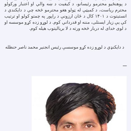
د پوهنځیو محترمو رئیسانو، د کیفیت د ښه والي او اعتبار ورکولو
محترم ریاست، د کمیټې له ټولو هغو محترمو څخه چې د دایکندي د
انستیتوت د
۱۴۰۱
کال د ځان ارزونې د راپور په چمتو کولو او ترتیب
کې یې زیار ایستلی، مننه او قدرداني کوم. د لوړو زده کړو موسسه او
د لوی خدای له دربار څخه ورته د لا بریالیتوب هیله کوم.
د دايکنډي د لوړو زده کړو موسسې رئيس انجنير محمد ناصر حنظله