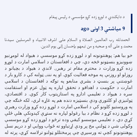
د دایکندي د لوړو زده کړو مؤسسې د رئیس پیغام
9 میاشتې 3 اونی ago
الحمدلله رب العالمین الصلاة و السلام علی اشرف الانبیاء و المرسلین سیدنا
محمد و علی آله و صحبه و من تبعهم بإحسان إلی یوم الدین.
خو بیا هم: پوهنتونونه او د لوړو زده کړو موسسې د هیواد له لومړنیو
ښوونیزو بنسټونو څخه دي، چې د افغانستان د اسلامي امارت د لوړو
زده کړو وزارت د محترم مقام تر رهبرۍ لاندې د هیواد د بچیانو د
روزلو او روزنې په موخه فعالیت کوي. او په نننۍ ټولنه کې د کارو بار د
غوښتنې پر بنسټ د بشري منابعو په توګه د افغانستان د اسلامي
امارت د حکومت د اهدافو د تحقق لپاره په ټول عزم او استقامت
سره د هیواد د تعلیمي ادارو په استازیتوب کار کوي. د اقتصادي،
ټولنیزې او کلتوري ودې بنسټیزه دنده هم په غاړه لري، لکه څنګه چې
په وروستیو کلونو کې د اسلامي امارت د لوړو زده کړو وزارت رهبري
د لوړو زده کړو د نظام د بیا رغولو لپاره نه ستړې کېدونکې هلې ځلې
کړې دي. د تعلیمي موسسو کیفي وده ترڅو د لوړو زده کړو موسسې
وکولی شي د ټولنې مخ پر ودې اړتیاوو ته ځواب ووایي او د دریم نسل
پوهنتونونو کچې ته ورسیږي چې پرمختللو ټولنو ترلاسه کړي، پرته له