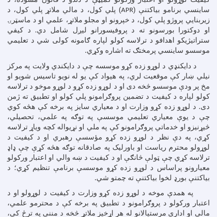
ساینسي برنامو بیاکتنې (
) پلي کول، د مالي ملاتړ پلي کول، د
APR
زیربنایي پروژو پلي کول، د خپرونو او مجلو ملاتړ، علمي او د ماسټرۍ
او دوکتورا بورسونو ته د پروفیسورانو لیږل شامل دي. د کیفي
ستراتیژیکو اهدافو د ترلاسه کولو لپاره ګامونه کولی شي د تعلیمي
موسسو ساینسي پرمختګ ته اشاره وکړي.
د دایکنډي د لوړو زده کړو موسسه چې د دایکندي ولایت په مرکز
نیلي ښار کې موقعیت لري، په هیواد کې یو له نویو تاسیس شویو او
مخ پر ودې موسسو څخه دی او د لوړو زده کړو د لوړو موخو د ترلاسه
کولو لپاره د کیفیت د تضمین پروګرامونو پلي کولو او تطبیق ته ژمن
دی. د لوړو زده کړو وزارت او د معیاري سایز په برخه کې هڅه کوي
چې د یوې معیاري تعلیمي موسسې په توګه په علمي، تحصیلي،
څیړنیزو او خدماتي پروګرامونو کې په ملي او نړیواله کچه ویاړ ترلاسه
کړي، په دې نظر د لوړو زده کړو مؤسسې رهبري او د کیفیت د
لوړولو محترم ریاست او باورلیک په صادقانه توګه هڅه کړې چې ډاډ
ترلاسه کړي چې ټولې څانګې او د کیفیت د ښه والي او اعتبار ورکولو
معیارونو پراساس د لوړو زده کړو موسسې برنامې تنظیم کړي؛ د
بیاکتنې بورډ لخوا بیاکتنې ته چمتو شي.
په همدې موخه د لوړو زده کړو وزارت د کیفیت د لوړولو او د
اعتبار ورکولو د پروګرامونو د تطبیق په برخه کې د محترمو علمي،
مالي او اداري مرستیالانو له هر اړخیز ملاتړ څخه د مننې په ترڅ کې،