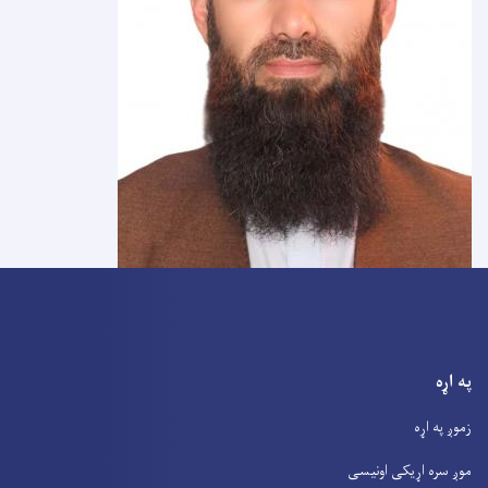
په اړه
زموږ په اړه
موږ سره اړیکی اونیسی