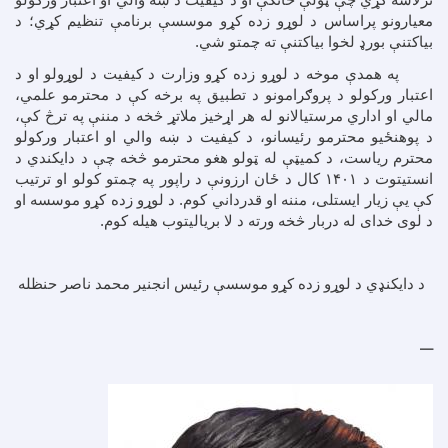
ترلاسه کړي چې ټولې څانګې او د کیفیت د ښه والي او اعتبار ورکولو
معیارونو پراساس د لوړو زده کړو موسسې برنامې تنظیم کړي؛ د
بیاکتنې بورډ لخوا بیاکتنې ته چمتو شي.
په همدې موخه د لوړو زده کړو وزارت د کیفیت د لوړولو او د
اعتبار ورکولو د پروګرامونو د تطبیق په برخه کې د محترمو علمي،
مالي او اداري مرستیالانو له هر اړخیز ملاتړ څخه د مننې په ترڅ کې،
د پوهنځیو محترمو رئیسانو، د کیفیت د ښه والي او اعتبار ورکولو
محترم ریاست، د کمیټې له ټولو هغو محترمو څخه چې د دایکندي د
انستیتوت د
۱۴۰۱
کال د ځان ارزونې د راپور په چمتو کولو او ترتیب
کې یې زیار ایستلی، مننه او قدرداني کوم. د لوړو زده کړو موسسه او
د لوی خدای له دربار څخه ورته د لا بریالیتوب هیله کوم.
د دايکنډي د لوړو زده کړو موسسې رئيس انجنير محمد ناصر حنظله