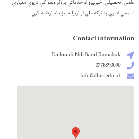
علمي، تحصیلي، څیړنیزو او خدماتي پروګرامونو کې د یوې معیاري
تعلیمي ادارې په توګه ملي او نړیواله پیژندنه ترلاسه کړي.
Contact information
Daikundi Nili Band Ramakak
0778890090
Info@dhei.edu.af