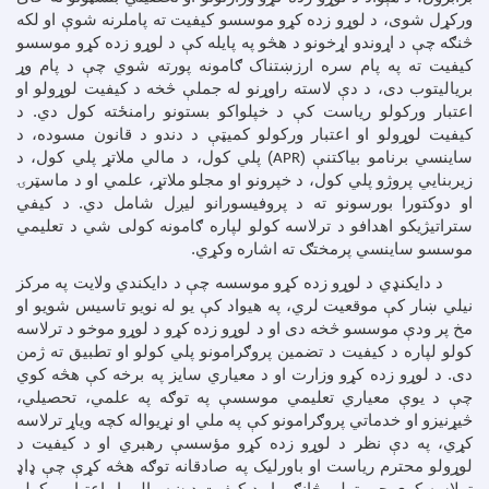
ورکړل شوی، د لوړو زده کړو موسسو کیفیت ته پاملرنه شوې او لکه
څنګه چې د اړوندو اړخونو د هڅو په پایله کې د لوړو زده کړو موسسو
کیفیت ته په پام سره ارزښتناک ګامونه پورته شوي چې د پام وړ
بریالیتوب دی، د دې لاسته راوړنو له جملې څخه د کیفیت لوړولو او
اعتبار ورکولو ریاست کې د خپلواکو بستونو رامنځته کول دي. د
کیفیت لوړولو او اعتبار ورکولو کمیټې د دندو د قانون مسوده، د
ساینسي برنامو بیاکتنې (
) پلي کول، د مالي ملاتړ پلي کول، د
APR
زیربنایي پروژو پلي کول، د خپرونو او مجلو ملاتړ، علمي او د ماسټرۍ
او دوکتورا بورسونو ته د پروفیسورانو لیږل شامل دي. د کیفي
ستراتیژیکو اهدافو د ترلاسه کولو لپاره ګامونه کولی شي د تعلیمي
موسسو ساینسي پرمختګ ته اشاره وکړي.
د دایکنډي د لوړو زده کړو موسسه چې د دایکندي ولایت په مرکز
نیلي ښار کې موقعیت لري، په هیواد کې یو له نویو تاسیس شویو او
مخ پر ودې موسسو څخه دی او د لوړو زده کړو د لوړو موخو د ترلاسه
کولو لپاره د کیفیت د تضمین پروګرامونو پلي کولو او تطبیق ته ژمن
دی. د لوړو زده کړو وزارت او د معیاري سایز په برخه کې هڅه کوي
چې د یوې معیاري تعلیمي موسسې په توګه په علمي، تحصیلي،
څیړنیزو او خدماتي پروګرامونو کې په ملي او نړیواله کچه ویاړ ترلاسه
کړي، په دې نظر د لوړو زده کړو مؤسسې رهبري او د کیفیت د
لوړولو محترم ریاست او باورلیک په صادقانه توګه هڅه کړې چې ډاډ