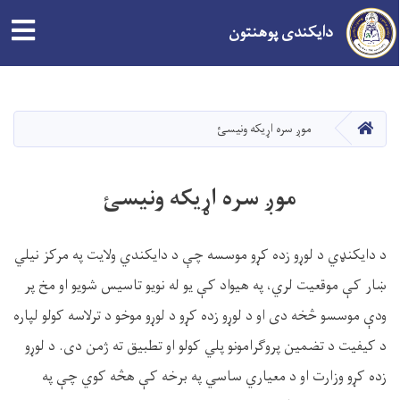
tion
دایکندی پوهنتون
اصلي
منځپانګه
دانګل
کور
موږ سره اړیکه ونیسئ
موږ سره اړیکه ونیسئ
د دایکنډي د لوړو زده کړو موسسه چې د دایکندي ولایت په مرکز نیلي
ښار کې موقعیت لري، په هیواد کې یو له نویو تاسیس شویو او مخ پر
ودې موسسو څخه دی او د لوړو زده کړو د لوړو موخو د ترلاسه کولو لپاره
د کیفیت د تضمین پروګرامونو پلي کولو او تطبیق ته ژمن دی. د لوړو
زده کړو وزارت او د معیاري ساسي په برخه کې هڅه کوي چې په