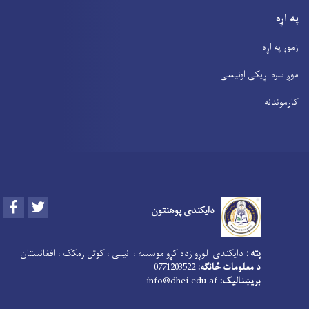
په اړه
زموږ په اړه
موږ سره اړیکی اونیسی
کارموندنه
Facebook
Twitter
دایکندی پوهنتون
پته :
دایکندی لوړو زده کړو موسسه ، نیلی ، کوتل رمکک ، افغانستان
د معلومات څانګه:
0771203522
بریښنالیک:
info@dhei.edu.af