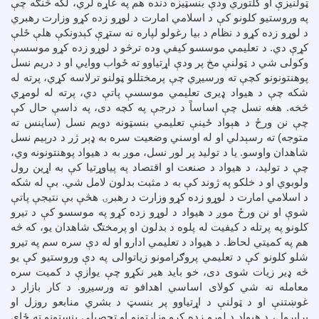
ټولنیزې او کلتوري ودې بنسټیزه دنده هم په غاړه لري، لکه څنګه چې
په وروستیو کلونو کې د اسلامي امارت د لوړو زده کړو وزارت رهبري
د لوړو زده کړو د نظام د بیا رغولو لپاره نه ستړې کېدونکې هلې ځلې
کړې دي. د تعلیمي موسسو کیفي وده ترڅو د لوړو زده کړو موسسې
وکولی شي د ټولنې مخ پر ودې اړتیاوو ته ځواب ووایي او د دریم نسل
پوهنتونونو کچې ته ورسیږي چې پرمختللو ټولنو ترلاسه کړي، پرته له
شکه چې د هیواد ډیری تعلیمي موسسې پاتې دي، پرته له لومړي
څخه. هغه نسل چې اساساً د درجې په کچه دی، په داسې حال کې
چې نن ورځ د هېواد ځینې تعلیمي بنسټونه دویم نسل (ساینس ته
متوجه) ته رسېدلي او له اوسني وضعیت سره به ډېر ژر د درېیم نسل
شاهدان واوسو. یا د تولید پر لور نسل، موږ به د هیواد پوهنتونونه وي،
چې د تولید، د هیواد د صنعت او اقتصاد په پیاوړتیا کې به اړین رول
ولوبوي او د خلکو په ژوند کې به د مثبت بدلون لامل شي. بې له شکه
د اسلامي امارت د لوړو زده کړو وزارت د رهبرۍ هڅې بې نتیجې پاتې
شوې او نن ورځ موږ د هیواد د لوړو زده کړو په موسسو کې د تیرو
کلونو په پرتله د کیفیت له پلوه د بدلون او پرمختګ شاهدان یو، که څه
هم په کمیتي لحاظ. د هیواد د تعلیمي ادارو او له دې سره سم په تیرو
شلو کلونو کې د تعلیمي پروګرامونو زیاتوالی په دې وروستیو کې یو
څه ډیر زیات شوی دی، خو باید هیر نکړو چې یوازې د کمیت سره
معامله نه شي کولای اساسي اهدافو ته ورسیږو. د کار بازار د
غوښتنې او د ټولنې د اړتیاوو پر بنسټ د بشري منابعو روزل او
برابرول، د هېواد د لوړو زده کړو وزارتونو او تحصیلي بنسټونو ته ځای