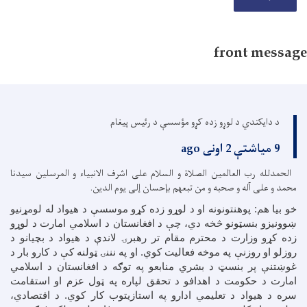
front messag
د دایکندي د لوړو زده کړو مؤسسې د رئیس پیغام
9 میاشتې 2 اونی ago
الحمدلله رب العالمین الصلاة و السلام علی اشرف الانبیاء و المرسلین سیدنا
محمد و علی آله و صحبه و من تبعهم بإحسان إلی یوم الدین.
خو بیا هم: پوهنتونونه او د لوړو زده کړو موسسې د هیواد له لومړنیو
ښوونیزو بنسټونو څخه دي، چې د افغانستان د اسلامي امارت د لوړو
زده کړو وزارت د محترم مقام تر رهبرۍ لاندې د هیواد د بچیانو د
روزلو او روزنې په موخه فعالیت کوي. او په نننۍ ټولنه کې د کارو بار د
غوښتنې پر بنسټ د بشري منابعو په توګه د افغانستان د اسلامي
امارت د حکومت د اهدافو د تحقق لپاره په ټول عزم او استقامت
سره د هیواد د تعلیمي ادارو په استازیتوب کار کوي. د اقتصادي،